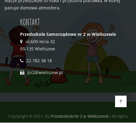
Nasze przedszkole to mała i przytulna placówka, w której
panuje domowa atmosfera.
KONTAKT
Przedszkole Samorządowe nr 2 w Wieliszewie
ul
.
600-lecia 32
05-135 Wieliszew
22 782 38 18
ps2@wieliszew.pl
Copryright © 2021, By
Przedszkole Nr 2 w Wieliszewie
| All rights
reserved.