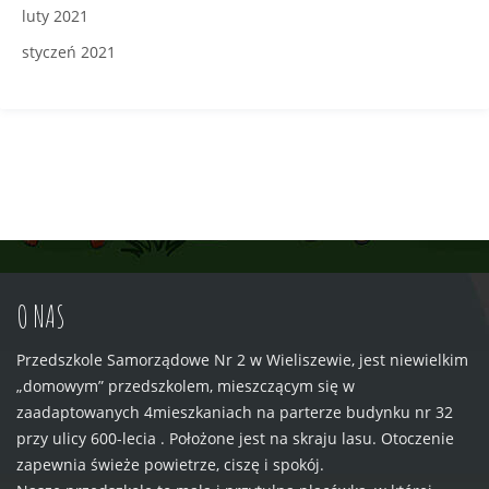
luty 2021
styczeń 2021
O NAS
Przedszkole Samorządowe Nr 2 w Wieliszewie, jest niewielkim
„domowym” przedszkolem, mieszczącym się w
zaadaptowanych 4mieszkaniach na parterze budynku nr 32
przy ulicy 600-lecia . Położone jest na skraju lasu. Otoczenie
zapewnia świeże powietrze, ciszę i spokój.