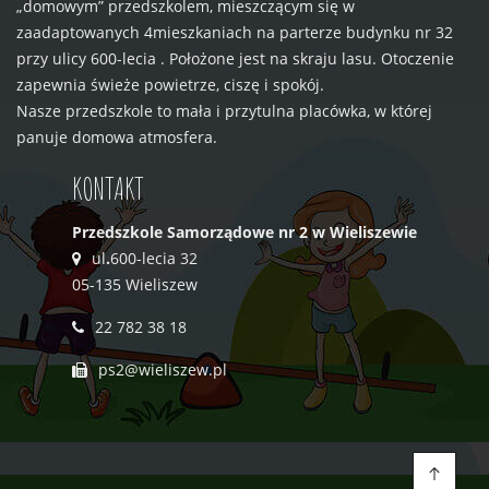
„domowym” przedszkolem, mieszczącym się w
zaadaptowanych 4mieszkaniach na parterze budynku nr 32
przy ulicy 600-lecia . Położone jest na skraju lasu. Otoczenie
zapewnia świeże powietrze, ciszę i spokój.
Nasze przedszkole to mała i przytulna placówka, w której
panuje domowa atmosfera.
KONTAKT
Przedszkole Samorządowe nr 2 w Wieliszewie
ul
.
600-lecia 32
05-135 Wieliszew
22 782 38 18
ps2@wieliszew.pl