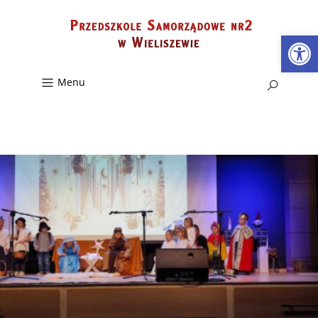
Ot
Menu