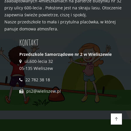
zaadaptowanych 4mieszkaniach na parterze budynku nr 32
przy ulicy 600-lecia . Położone jest na skraju lasu. Otoczenie
zapewnia świeże powietrze, ciszę i spokój.
Nasze przedszkole to mała i przytulna placówka, w której
panuje domowa atmosfera.
KONTAKT
Przedszkole Samorządowe nr 2 w Wieliszewie
ul
.
600-lecia 32
05-135 Wieliszew
22 782 38 18
ps2@wieliszew.pl