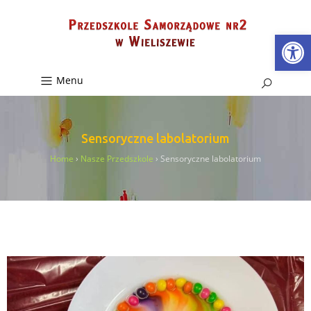
Ot
Menu
Sensoryczne labolatorium
Home
›
Nasze Przedszkole
›
Sensoryczne labolatorium