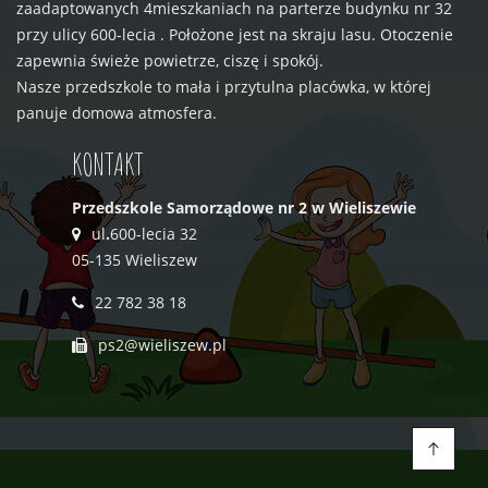
zaadaptowanych 4mieszkaniach na parterze budynku nr 32
przy ulicy 600-lecia . Położone jest na skraju lasu. Otoczenie
zapewnia świeże powietrze, ciszę i spokój.
Nasze przedszkole to mała i przytulna placówka, w której
panuje domowa atmosfera.
KONTAKT
Przedszkole Samorządowe nr 2 w Wieliszewie
ul
.
600-lecia 32
05-135 Wieliszew
22 782 38 18
ps2@wieliszew.pl