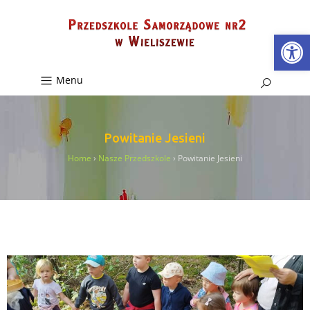
Ot
Menu
Powitanie Jesieni
Home
›
Nasze Przedszkole
›
Powitanie Jesieni