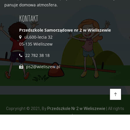
panuje domowa atmosfera.
KONTAKT
Przedszkole Samorządowe nr 2 w Wieliszewie
ul
.
600-lecia 32
05-135 Wieliszew
22 782 38 18
ps2@wieliszew.pl
Copryright © 2021, By
Przedszkole Nr 2 w Wieliszewie
| All rights
reserved.