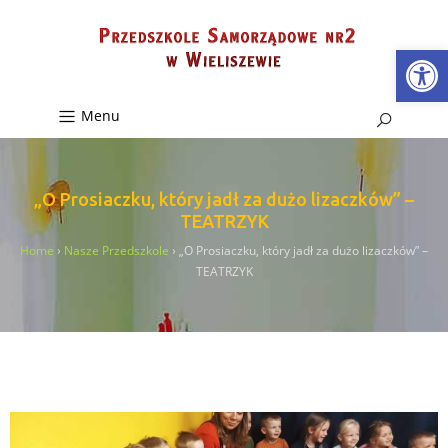
Ot
Menu
„O Prosiaczku, który jadł za dużo lizaczków” –
TEATRZYK
Home
›
Nasze Przedszkole
›
„O Prosiaczku, który jadł za dużo lizaczków” –
TEATRZYK