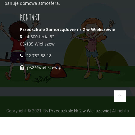
panuje domowa atmosfera.
KONTAKT
Przedszkole Samorządowe nr 2 w Wieliszewie
ul
.
600-lecia 32
05-135 Wieliszew
22 782 38 18
ps2@wieliszew.pl
Copryright © 2021, By
Przedszkole Nr 2 w Wieliszewie
| All rights
reserved.