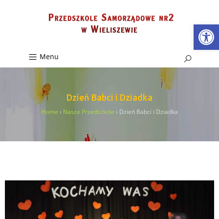
Ot
Menu
Dzień Babci i Dziadka
Home
›
Nasze Przedszkole
›
Dzień Babci i Dziadka